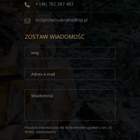
+ (48) 782 387 483
stolarstwosakralne@op.pl
ZOSTAW WIADOMOŚĆ
Klauzula informacyjna dla kontrahentów zgodnie z art. 13
RODO. (zwiń/rozwiń)