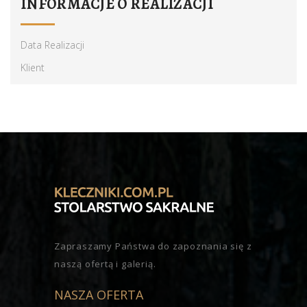
INFORMACJE O REALIZACJI
Data Realizacji
Klient
Zapraszamy Państwa do zapoznania się z
naszą ofertą i galerią.
NASZA OFERTA