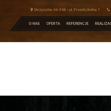
Skrzyszów 44-348 • ul. Przedszkolna 7
O NAS
OFERTA
REFERENCJE
REALIZA