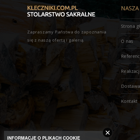
NASZA
Strona g
Zapraszamy Państwa do zapoznania
się z naszą ofertą i galerią.
O nas
Referenc
Realizac
Dostaw
Kontakt
INFORMACJE O PLIKACH COOKIE