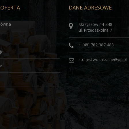
 OFERTA
DANE ADRESOWE
łówna
Skrzyszów 44-348
ul. Przedszkolna 7
+ (48) 782 387 483
je
stolarstwosakralne@op.pl
je
a