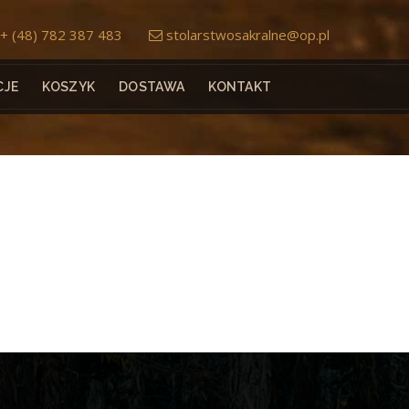
+ (48) 782 387 483
stolarstwosakralne@op.pl
CJE
KOSZYK
DOSTAWA
KONTAKT