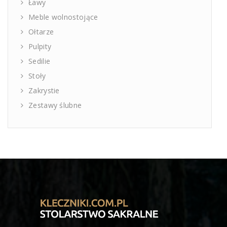
Ławy
Meble wolnostojące
Ołtarze
Pulpity
Sedilie
Stoły
Zakrystie
Zestawy ślubne